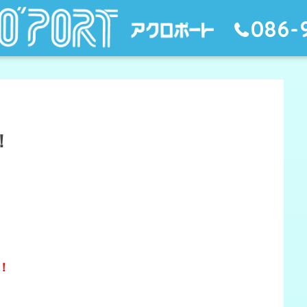
086-
！
！